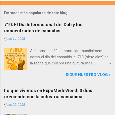
Entradas más populares de este blog
710: El Día Internacional del Dab y los
concentrados de cannabis
-
julio 14, 2025
Así como el 420 es conocido mundialmente
como el día del cannabis, el 710 (siete diez) es
la fecha que celebra una cultura más
específica: los concentrados de cannabis y
SIGUE NUESTRO VLOG »
todo lo relacionado con los dabs . Esta
celebración ocurre cada 10 de julio (por la
forma en que 710, al invertirse, se lee como
Lo que vivimos en ExpoMedeWeed: 3 días
"OIL" —aceite en inglés). ¿Qué son los dabs y
creciendo con la industria cannábica
por qué se celebra el 710? Los dabs son
-
julio 02, 2025
extracciones concentradas del cannabis que
contienen una alta proporción de