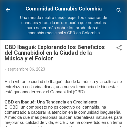
Ir al contenido principal
Comunidad Cannabis Colombia
Una mirada neutra desde expertos usuarios de
cannabis y toda la información que necesitas
para saber más sobre los productos de
cannabis medicinal y CBD en Colombia
CBD Ibagué: Explorando los Beneficios
del Cannabidiol en la Ciudad de la
Música y el Folclor
-
septiembre 06, 2023
En la vibrante ciudad de Ibagué, donde la música y la cultura se
entrelazan en la vida diaria, una nueva tendencia de bienestar
está ganando terreno: el Cannabidiol (CBD).
CBD en Ibagué: Una Tendencia en Crecimiento
El CBD, un compuesto no psicoactivo del cannabis, ha
comenzado a capturar la atención en la comunidad ibaguereña.
A medida que más personas buscan alternativas naturales para
mejorar su calidad de vida, el CBD se ha convertido en un tema