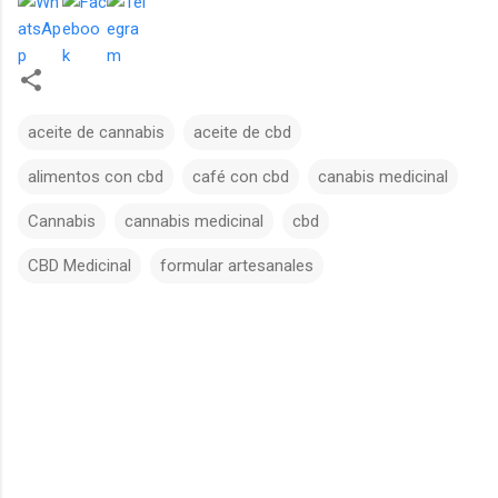
aceite de cannabis
aceite de cbd
alimentos con cbd
café con cbd
canabis medicinal
Cannabis
cannabis medicinal
cbd
CBD Medicinal
formular artesanales
C
o
m
e
n
t