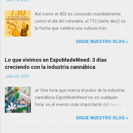
Así como el 420 es conocido mundialmente
como el día del cannabis, el 710 (siete diez) es
la fecha que celebra una cultura más
específica: los concentrados de cannabis y
SIGUE NUESTRO VLOG »
todo lo relacionado con los dabs . Esta
celebración ocurre cada 10 de julio (por la
forma en que 710, al invertirse, se lee como
Lo que vivimos en ExpoMedeWeed: 3 días
"OIL" —aceite en inglés). ¿Qué son los dabs y
creciendo con la industria cannábica
por qué se celebra el 710? Los dabs son
-
julio 02, 2025
extracciones concentradas del cannabis que
contienen una alta proporción de
🌿 Una feria que marca el pulso de la industria
cannabinoides, especialmente THC o CBD .
cannábica ExpoMedeWeed no es cualquier
Estas sustancias se presentan en formas
feria: es el evento más importante del cannabis
como wax, shatter, rosin, resin o crumble , y se
medicinal, terapéutico e industrial en Colombia.
consumen con herramientas como rigs ,
SIGUE NUESTRO VLOG »
Desde hace años se ha consolidado como el
vaporizadores o e-nails . El 710 se ha
punto de encuentro para científicos, médicos,
convertido en un símbolo global para quienes