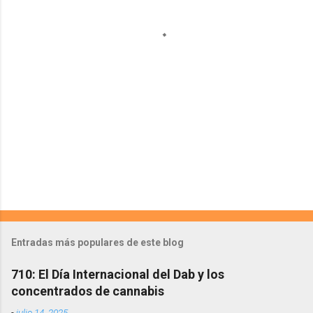
a
r
i
o
s
Entradas más populares de este blog
710: El Día Internacional del Dab y los
concentrados de cannabis
-
julio 14, 2025