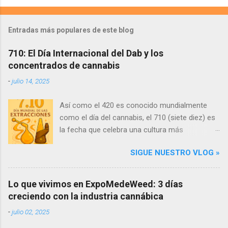
Entradas más populares de este blog
710: El Día Internacional del Dab y los
concentrados de cannabis
-
julio 14, 2025
Así como el 420 es conocido mundialmente
como el día del cannabis, el 710 (siete diez) es
la fecha que celebra una cultura más
específica: los concentrados de cannabis y
SIGUE NUESTRO VLOG »
todo lo relacionado con los dabs . Esta
celebración ocurre cada 10 de julio (por la
forma en que 710, al invertirse, se lee como
Lo que vivimos en ExpoMedeWeed: 3 días
"OIL" —aceite en inglés). ¿Qué son los dabs y
creciendo con la industria cannábica
por qué se celebra el 710? Los dabs son
-
julio 02, 2025
extracciones concentradas del cannabis que
contienen una alta proporción de