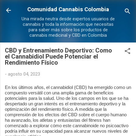
Ir al contenido principal
Comunidad Cannabis Colombia
Una mirada neutra desde expertos usuarios de
cannabis y toda la información que necesitas
para saber más sobre los productos de
cannabis medicinal y CBD en Colombia
CBD y Entrenamiento Deportivo: Como
el Cannabidiol Puede Potenciar el
Rendimiento Físico
-
agosto 04, 2023
En los últimos años, el cannabidiol (CBD) ha emergido como un
compuesto versátil con una amplia gama de beneficios
potenciales para la salud. Uno de los campos en los que se ha
despertado un gran interés es el entrenamiento deportivo y la
optimización del rendimiento físico. A medida que la
comprensión de los efectos del CBD sobre el cuerpo humano
ha avanzado, los atletas y entusiastas del fitness han
comenzado a explorar cómo este cannabinoide no psicoactivo
podría influir en su capacidad para alcanzar nuevos niveles de