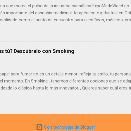
o cannábico. ¿Cómo se celebra el 710? La comun...
ria que marca el pulso de la industria cannábica ExpoMedeWeed no es
s importante del cannabis medicinal, terapéutico e industrial en C
nsolidado como el punto de encuentro para científicos, médicos, em
onsumidores y activistas. Es donde el conocimiento se actualiza, la
zas nacen. Este 2025 no fue la excepción. Medellín nos recibió con 
romas, colores y propuestas que confirman lo que siempre hemos cr
a cannábica está creciendo, madurando y profesionalizándose. 🚀 ¿P
res tú? Descúbrelo con Smoking
Weed? Mercannabico es más que un marketplace. Somos un puente 
de cannabis y consumidores conscientes. Ir a ExpoMedeWeed era una
era claro: conectar, documentar, apoyar e inspirar. Durante tres días 
 papel para fumar no es un detalle menor: refleja tu estilo, tu person
r el momento. En Smoking , tenemos diferentes opciones que se adap
 desde lo clásico hasta lo más innovador. ¿Quieres saber cuál eres 
papel para fumar Smoking y lo que dicen de ti. Smoking Regular #7: El
s mantener la tradición, el Smoking Regular #7 es perfecto para ti. Un
anejar. Personalidad: relajado, auténtico, sencillo. Tu estilo: disfrutas
licaciones. Ideal para: quienes buscan un papel de liar de tamaño 
lance perfecto Si te gusta lo intermedio, ni tan corto ni tan largo, e
Con tecnología de Blogger
cción. Un equilibrio ideal para quienes quieren lo mejor de ambos mun