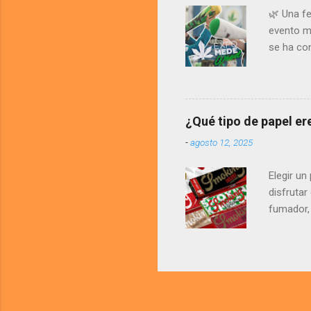
del mund
🌿 Una fe
evento má
se ha co
marcas, c
las alian
ideas, a
industri
¿Qué tipo de papel e
ExpoMede
-
agosto 12, 2025
legales 
objetivo 
Elegir un
disfruta
fumador,
tipos de 
lo tuyo e
fácil de m
sin comp
#9: El ba
mejor ele