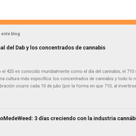
 este blog
onal del Dab y los concentrados de cannabis
el 420 es conocido mundialmente como el día del cannabis, el 710 (
na cultura más específica: los concentrados de cannabis y todo lo r
bración ocurre cada 10 de julio (por la forma en que 710, al invertir
 inglés). ¿Qué son los dabs y por qué se celebra el 710? Los dabs s
adas del cannabis que contienen una alta proporción de cannabinoi
as sustancias se presentan en formas como wax, shatter, rosin, resi
 con herramientas como rigs , vaporizadores o e-nails . El 710 se 
poMedeWeed: 3 días creciendo con la industria cannáb
ara quienes prefieren métodos más potentes, limpios y modernos d
l o recreativo. También representa una cultura más avanzada, infor