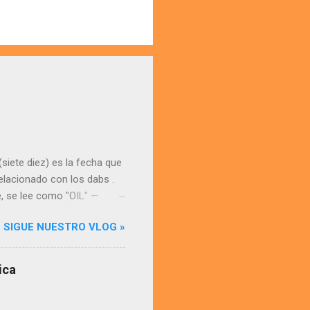
siete diez) es la fecha que
elacionado con los dabs .
se, se lee como "OIL" —
on extracciones
SIGUE NUESTRO VLOG »
des, especialmente THC o
n o crumble , y se
ha convertido en un símbolo
ica
e consumir cannabis
mada y tecnológica dentro