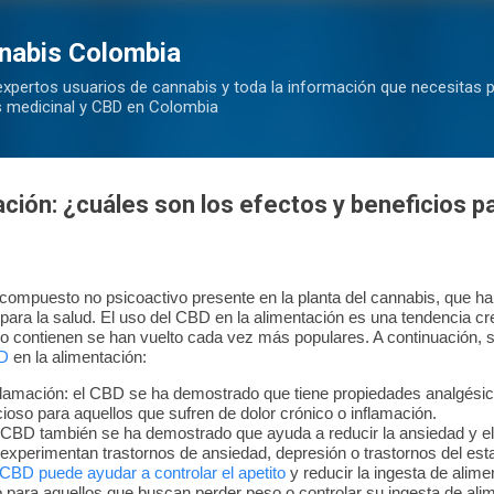
Ir al contenido principal
nabis Colombia
xpertos usuarios de cannabis y toda la información que necesitas 
s medicinal y CBD en Colombia
ción: ¿cuáles son los efectos y beneficios pa
compuesto no psicoactivo presente en la planta del cannabis, que ha 
 para la salud. El uso del CBD en la alimentación es una tendencia cr
lo contienen se han vuelto cada vez más populares. A continuación, 
D
en la alimentación:
 inflamación: el CBD se ha demostrado que tiene propiedades analgésica
ioso para aquellos que sufren de dolor crónico o inflamación.
 CBD también se ha demostrado que ayuda a reducir la ansiedad y el
e experimentan trastornos de ansiedad, depresión o trastornos del es
 CBD puede ayudar a controlar el apetito
y reducir la ingesta de alim
 para aquellos que buscan perder peso o controlar su ingesta de ali