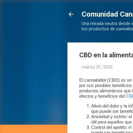
Comunidad Can
Una mirada neutra desde e
los productos de cannabi
CBD en la alimenta
-
marzo 31, 2023
El cannabidiol (CBD) es un 
por sus posibles beneficios
productos alimenticios que 
efectos y beneficios del
CB
Alivio del dolor y la
que puede ser benefic
Ansiedad y estrés: el
útil para aquellos qu
Control del apetito:
el
puede ser beneficioso